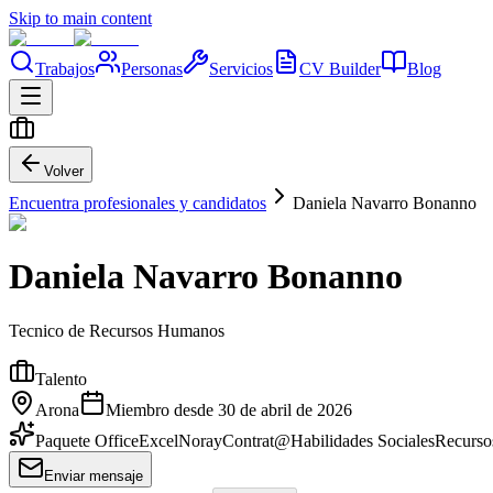
Skip to main content
Trabajos
Personas
Servicios
CV Builder
Blog
Volver
Encuentra profesionales y candidatos
Daniela Navarro Bonanno
Daniela Navarro Bonanno
Tecnico de Recursos Humanos
Talento
Arona
Miembro desde
30 de abril de 2026
Paquete Office
Excel
Noray
Contrat@
Habilidades Sociales
Recurs
Enviar mensaje