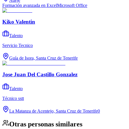
Adeje
Formación avanzada en Excel
Microsoft Office
Kiko Valentin
Talento
Servicio Tecnico
Guía de Isora, Santa Cruz de Tenerife
Jose Juan Del Castillo Gonzalez
Talento
Técnico sstt
La Matanza de Acentejo, Santa Cruz de Tenerife
0
Otras personas similares