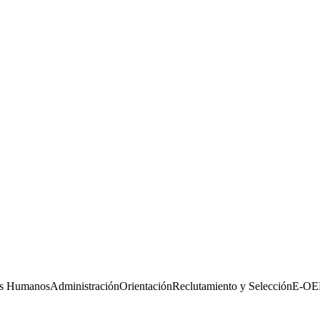
os Humanos
Administración
Orientación
Reclutamiento y Selección
E-OE