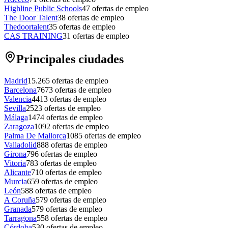
Highline Public Schools
47
ofertas de empleo
The Door Talent
38
ofertas de empleo
Thedoortalent
35
ofertas de empleo
CAS TRAINING
31
ofertas de empleo
Principales ciudades
Madrid
15.265
ofertas de empleo
Barcelona
7673
ofertas de empleo
Valencia
4413
ofertas de empleo
Sevilla
2523
ofertas de empleo
Málaga
1474
ofertas de empleo
Zaragoza
1092
ofertas de empleo
Palma De Mallorca
1085
ofertas de empleo
Valladolid
888
ofertas de empleo
Girona
796
ofertas de empleo
Vitoria
783
ofertas de empleo
Alicante
710
ofertas de empleo
Murcia
659
ofertas de empleo
León
588
ofertas de empleo
A Coruña
579
ofertas de empleo
Granada
579
ofertas de empleo
Tarragona
558
ofertas de empleo
Córdoba
530
ofertas de empleo