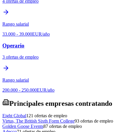
4
ofertas de empleo
Rango salarial
33.000
-
39.000
EUR
/año
Operario
3
ofertas de empleo
Rango salarial
200.000
-
250.000
EUR
/año
Principales empresas contratando
Eight Global
121
ofertas de empleo
Virtus, The British Sixth Form College
93
ofertas de empleo
Golden Goose Events
87
ofertas de empleo
Adecco
71
ofertas de empleo