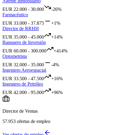
Agente Inmobiliario
EUR
22.000
-
30.000
-26
%
Farmacéutico
EUR
33.000
-
37.875
+
1
%
Director de RRHH
EUR
35.000
-
45.000
+
14
%
Banquero de Inversión
EUR
60.000
-
300.000
+
414
%
Optometrista
EUR
32.000
-
35.000
-4
%
Ingeniero Aeroespacial
EUR
33.500
-
47.500
+
16
%
Ingeniero de Petróleo
EUR
42.000
-
95.000
+
96
%
Director de Ventas
57.953
ofertas de empleo
Ver ofertas de empleo