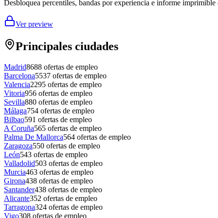
Desbloquea percentiles, bandas por experiencia e informe imprimible 
Ver preview
Principales ciudades
Madrid
8688
ofertas de empleo
Barcelona
5537
ofertas de empleo
Valencia
2295
ofertas de empleo
Vitoria
956
ofertas de empleo
Sevilla
880
ofertas de empleo
Málaga
754
ofertas de empleo
Bilbao
591
ofertas de empleo
A Coruña
565
ofertas de empleo
Palma De Mallorca
564
ofertas de empleo
Zaragoza
550
ofertas de empleo
León
543
ofertas de empleo
Valladolid
503
ofertas de empleo
Murcia
463
ofertas de empleo
Girona
438
ofertas de empleo
Santander
438
ofertas de empleo
Alicante
352
ofertas de empleo
Tarragona
324
ofertas de empleo
Vigo
308
ofertas de empleo