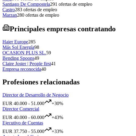
Santiago De Compostela
291
ofertas de empleo
Castro
283
ofertas de empleo
Marzan
280
ofertas de empleo
Principales empresas contratando
Haier Europe
285
Más Sol Energía
98
OCASION PLUS SL.
59
Bending Spoons
49
Claire Joster | People first
41
Empresa reconocida
40
Profesiones relacionadas
Director de Desarrollo de Negocio
EUR
40.000
-
51.000
+
30
%
Director Comercial
EUR
40.000
-
60.000
+
43
%
Ejecutivo de Cuentas
EUR
37.750
-
55.000
+
33
%