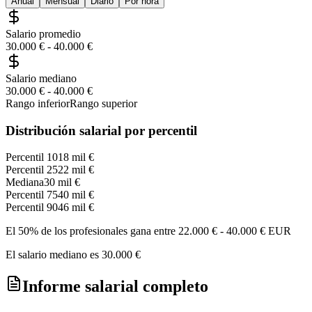
Anual
Mensual
Diario
Por hora
Salario promedio
30.000 €
-
40.000 €
Salario mediano
30.000 €
-
40.000 €
Rango inferior
Rango superior
Distribución salarial por percentil
Percentil 10
18 mil €
Percentil 25
22 mil €
Mediana
30 mil €
Percentil 75
40 mil €
Percentil 90
46 mil €
El 50% de los profesionales gana entre
22.000 €
-
40.000 €
EUR
El salario mediano es
30.000 €
Informe salarial completo