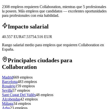
2308 empleos requieren Collaboration, mientras que 5 profesionales
la poseen.
Más empleos que candidatos — excelentes oportunidades
para profesionales con esta habilidad.
Impacto salarial
40.557
EUR
47.537
54.516
EUR
Rango salarial medio para empleos que requieren Collaboration en
España.
Principales ciudades para
Collaboration
Madrid
669
empleos
Barcelona
483
empleos
Rosalejo
159
empleos
Sevilla
57
empleos
Sant Cugat Del Vallès
48
empleos
Alcobendas
42
empleos
Málaga
34
empleos
Arbo
23
empleos