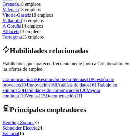
Granada
18
empleos
Valencia
18
empleos
Vitoria-Gasteiz
18
empleos
Valladolid
16
empleos
A Coruña
14
empleos
Albacete
13
empleos
Tarragona
13
empleos
Habilidades relacionadas
Habilidades que aparecen frecuentemente junto a Collaboration en
las ofertas de empleo.
Comunicación
458
Resolución de problemas
318
Gestión de
proyectos
194
Innovación
166
Análisis de datos
161
Trabajo en
equipo
150
Habilidades de comunicación
120
Mejora
continua
119
Ventas
115
Documentación
111
Principales empleadores
Bending Spoons
35
Schneider Electric
24
Factorial
16