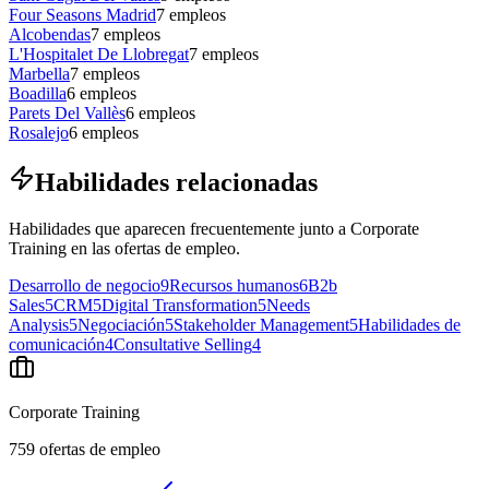
Four Seasons Madrid
7
empleos
Alcobendas
7
empleos
L'Hospitalet De Llobregat
7
empleos
Marbella
7
empleos
Boadilla
6
empleos
Parets Del Vallès
6
empleos
Rosalejo
6
empleos
Habilidades relacionadas
Habilidades que aparecen frecuentemente junto a Corporate
Training en las ofertas de empleo.
Desarrollo de negocio
9
Recursos humanos
6
B2b
Sales
5
CRM
5
Digital Transformation
5
Needs
Analysis
5
Negociación
5
Stakeholder Management
5
Habilidades de
comunicación
4
Consultative Selling
4
Corporate Training
759
ofertas de empleo