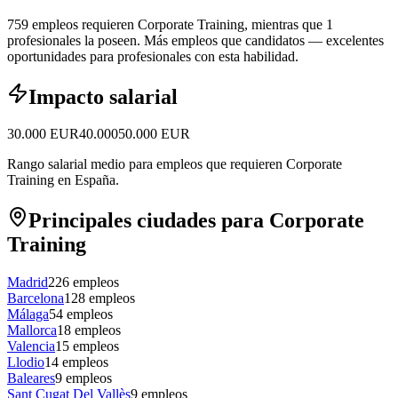
759 empleos requieren Corporate Training, mientras que 1
profesionales la poseen.
Más empleos que candidatos — excelentes
oportunidades para profesionales con esta habilidad.
Impacto salarial
30.000
EUR
40.000
50.000
EUR
Rango salarial medio para empleos que requieren Corporate
Training en España.
Principales ciudades para Corporate
Training
Madrid
226
empleos
Barcelona
128
empleos
Málaga
54
empleos
Mallorca
18
empleos
Valencia
15
empleos
Llodio
14
empleos
Baleares
9
empleos
Sant Cugat Del Vallès
9
empleos