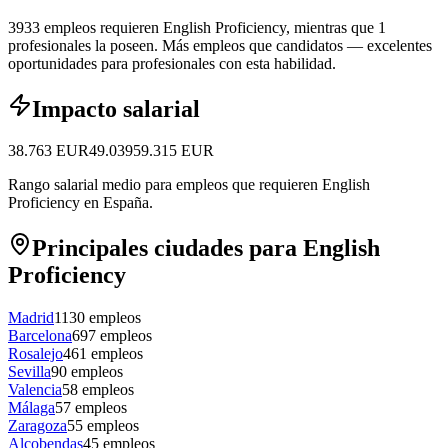
3933 empleos requieren English Proficiency, mientras que 1
profesionales la poseen.
Más empleos que candidatos — excelentes
oportunidades para profesionales con esta habilidad.
Impacto salarial
38.763
EUR
49.039
59.315
EUR
Rango salarial medio para empleos que requieren English
Proficiency en España.
Principales ciudades para English
Proficiency
Madrid
1130
empleos
Barcelona
697
empleos
Rosalejo
461
empleos
Sevilla
90
empleos
Valencia
58
empleos
Málaga
57
empleos
Zaragoza
55
empleos
Alcobendas
45
empleos