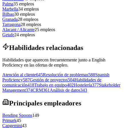
Palma
35
empleos
Marbella
34
empleos
Bilbao
30
empleos
Granada
28
empleos
Tarragona
28
empleos
Alacant / Alicante
25
empleos
Getafe
24
empleos
Habilidades relacionadas
Habilidades que aparecen frecuentemente junto a English
Proficiency en las ofertas de empleo.
Atención al cliente
645
Resolución de problemas
588
Spanish
Proficiency
587
Gestión de proyectos
504
Habilidades de
comunicación
418
Trabajo en equipo
402
Hostelería
377
Stakeholder
Management
374
CRM
361
Análisis de datos
343
Principales empleadores
Bending Spoons
149
Primark
45
Capgemini
43