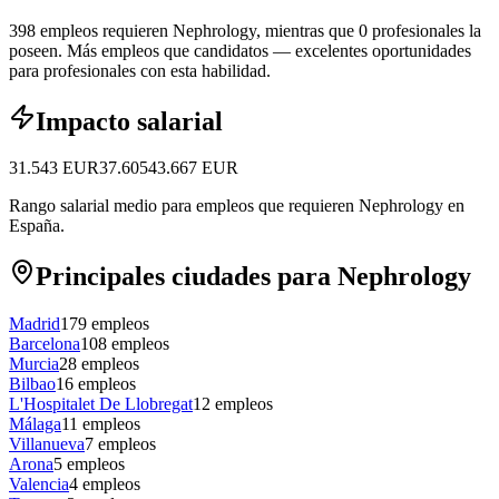
398 empleos requieren Nephrology, mientras que 0 profesionales la
poseen.
Más empleos que candidatos — excelentes oportunidades
para profesionales con esta habilidad.
Impacto salarial
31.543
EUR
37.605
43.667
EUR
Rango salarial medio para empleos que requieren Nephrology en
España.
Principales ciudades para Nephrology
Madrid
179
empleos
Barcelona
108
empleos
Murcia
28
empleos
Bilbao
16
empleos
L'Hospitalet De Llobregat
12
empleos
Málaga
11
empleos
Villanueva
7
empleos
Arona
5
empleos
Valencia
4
empleos