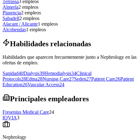
Terrassa
3
empleos
Almería
2
empleos
Plasencia
2
empleos
Sabadell
2
empleos
Alacant / Alicante
1
empleos
Alcobendas
1
empleos
Habilidades relacionadas
Habilidades que aparecen frecuentemente junto a Nephrology en las
ofertas de empleo.
Sanidad
40
Dialysis
39
Hemodialysis
34
Clinical
Protocols
28
Edtna
28
Nursing Care
27
Seden
27
Patient Care
26
Patient
Education
26
Vascular Access
24
Principales empleadores
Fresenius Medical Care
24
IQVIA
3
Nephrology