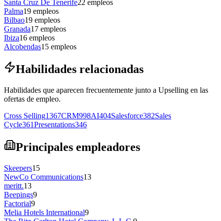
Santa Cruz De Tenerife
22
empleos
Palma
19
empleos
Bilbao
19
empleos
Granada
17
empleos
Ibiza
16
empleos
Alcobendas
15
empleos
Habilidades relacionadas
Habilidades que aparecen frecuentemente junto a Upselling en las
ofertas de empleo.
Cross Selling
1367
CRM
998
AI
404
Salesforce
382
Sales
Cycle
361
Presentations
346
Principales empleadores
Skeepers
15
NewCo Communications
13
meritt.
13
Beepings
9
Factorial
9
Melia Hotels International
9