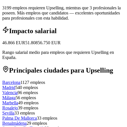
3199 empleos requieren Upselling, mientras que 3 profesionales la
poseen.
Más empleos que candidatos — excelentes oportunidades
para profesionales con esta habilidad.
Impacto salarial
46.866
EUR
51.808
56.750
EUR
Rango salarial medio para empleos que requieren Upselling en
España.
Principales ciudades para Upselling
Barcelona
1127
empleos
Madrid
540
empleos
Valencia
96
empleos
Málaga
56
empleos
Marbella
49
empleos
Rosalejo
39
empleos
Sevilla
33
empleos
Palma De Mallorca
33
empleos
Benalmádena
29
empleos