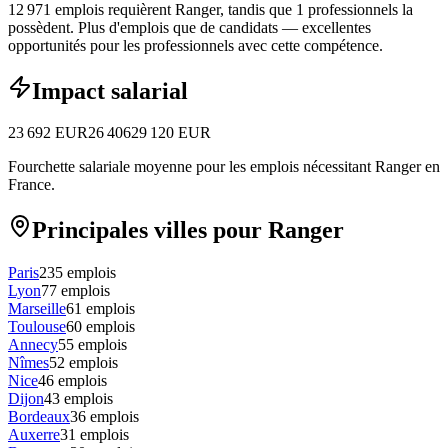
12 971 emplois requièrent Ranger, tandis que 1 professionnels la
possèdent.
Plus d'emplois que de candidats — excellentes
opportunités pour les professionnels avec cette compétence.
Impact salarial
23 692
EUR
26 406
29 120
EUR
Fourchette salariale moyenne pour les emplois nécessitant Ranger en
France.
Principales villes pour Ranger
Paris
235
emplois
Lyon
77
emplois
Marseille
61
emplois
Toulouse
60
emplois
Annecy
55
emplois
Nîmes
52
emplois
Nice
46
emplois
Dijon
43
emplois
Bordeaux
36
emplois
Auxerre
31
emplois