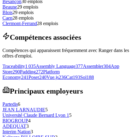
Besançon
30
emplois
Beaune
29
emplois
Blois
29
emplois
Caen
28
emplois
Clermont-Ferrand
28
emplois
Compétences associées
Compétences qui apparaissent fréquemment avec Ranger dans les
offres d'emploi.
Traceability
1 035
Assembly Language
377
Assembler
304
App
Store
290
Padding
272
Platform
Economy
241
Poser
240
Vue.js
236
Cat
193
Sol
188
Principaux employeurs
Partedis
6
JEAN LARNAUDIE
5
Université Claude Bernard Lyon 1
5
BIOGROUP
4
ADEQUAT
3
Interim Nation
3