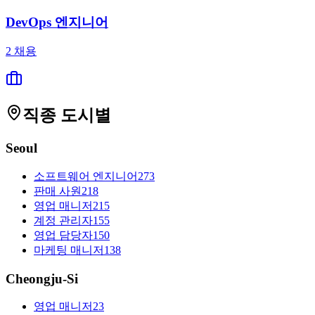
DevOps 엔지니어
2
채용
직종
도시별
Seoul
소프트웨어 엔지니어
273
판매 사원
218
영업 매니저
215
계정 관리자
155
영업 담당자
150
마케팅 매니저
138
Cheongju-Si
영업 매니저
23