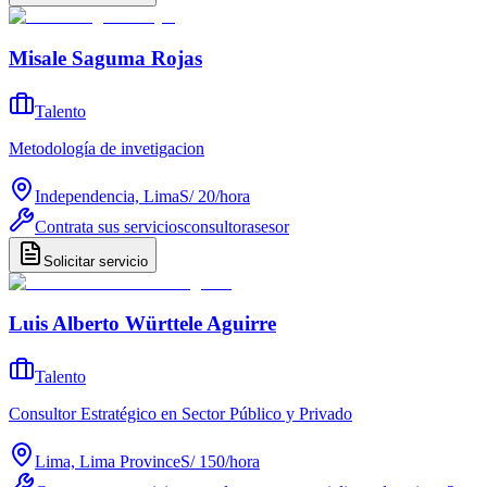
Misale Saguma Rojas
Talento
Metodología de invetigacion
Independencia, Lima
S/ 20
/
hora
Contrata sus servicios
consultor
asesor
Solicitar servicio
Luis Alberto Württele Aguirre
Talento
Consultor Estratégico en Sector Público y Privado
Lima, Lima Province
S/ 150
/
hora