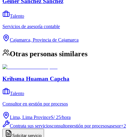
Geiner Sanchez Sanchez
Talento
Servicios de asesoría contable
Cajamarca, Provincia de Cajamarca
Otras personas similares
Krihsma Huaman Capcha
Talento
Consultor en gestión por procesos
Lima, Lima Province
S/ 25
/
hora
Contrata sus servicios
consultor
gestión por procesos
asesor
+
2
Solicitar servicio