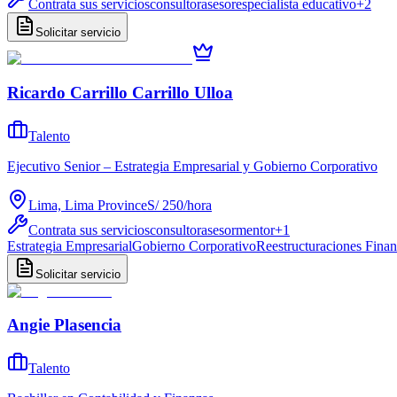
Contrata sus servicios
consultor
asesor
especialista educativo
+
2
Solicitar servicio
Ricardo Carrillo Carrillo Ulloa
Talento
Ejecutivo Senior – Estrategia Empresarial y Gobierno Corporativo
Lima, Lima Province
S/ 250
/
hora
Contrata sus servicios
consultor
asesor
mentor
+
1
Estrategia Empresarial
Gobierno Corporativo
Reestructuraciones Finan
Solicitar servicio
Angie Plasencia
Talento