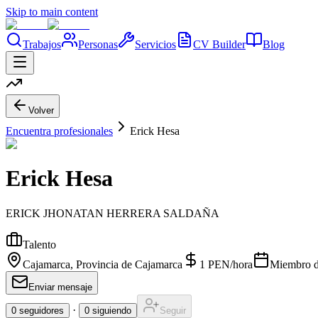
Skip to main content
Trabajos
Personas
Servicios
CV Builder
Blog
Volver
Encuentra profesionales
Erick Hesa
Erick Hesa
ERICK JHONATAN HERRERA SALDAÑA
Talento
Cajamarca, Provincia de Cajamarca
1
PEN
/
hora
Miembro d
Enviar mensaje
·
0
seguidores
0
siguiendo
Seguir