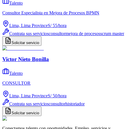
Talento
Consultor Especialista en Mejora de Procesos BPMN
Lima, Lima Province
S/ 55
/
hora
Contrata sus servicios
consultor
mejora de procesos
scrum master
Solicitar servicio
Victor Nieto Bonilla
Talento
CONSULTOR
Lima, Lima Province
S/ 50
/
hora
Contrata sus servicios
consultor
historiador
Solicitar servicio
Conectamos talento con oportunidades. Empleo, servicios y