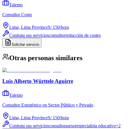
Talento
Consultor Costo
Lima, Lima Province
S/ 150
/
hora
Contrata sus servicios
consultor
reducción de costes
Solicitar servicio
Otras personas similares
Luis Alberto Württele Aguirre
Talento
Consultor Estratégico en Sector Público y Privado
Lima, Lima Province
S/ 150
/
hora
Contrata sus servicios
consultor
asesor
especialista educativo
+
2