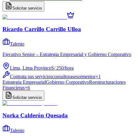
Solicitar servicio
Ricardo Carrillo Carrillo Ulloa
Talento
Ejecutivo Senior – Estrategia Empresarial y Gobierno Corporativo
Lima, Lima Province
S/ 250
/
hora
Contrata sus servicios
consultor
asesor
mentor
+
1
Estrategia Empresarial
Gobierno Corporativo
Reestructuraciones
Financieras
+
6
Solicitar servicio
Norka Calderón Quesada
Talento