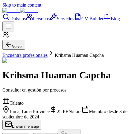
Skip to main content
Trabajos
Personas
Servicios
CV Builder
Blog
Volver
Encuentra profesionales
Krihsma Huaman Capcha
Krihsma Huaman Capcha
Consultor en gestión por procesos
Talento
Lima, Lima Province
25
PEN
/
hora
Miembro desde
3 de
septiembre de 2024
Enviar mensaje