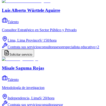
Luis Alberto Württele Aguirre
Talento
Consultor Estratégico en Sector Público y Privado
Lima, Lima Province
S/ 150
/
hora
Contrata sus servicios
consultor
asesor
especialista educativo
+
2
Solicitar servicio
Misale Saguma Rojas
Talento
Metodología de invetigacion
Independencia, Lima
S/ 20
/
hora
Contrata sus servicios
consultor
asesor