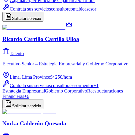
Cajamarca, Provincia de Cajamarca
S/ 1
/
hora
Contrata sus servicios
consultor
contable
asesor
Solicitar servicio
Ricardo Carrillo Carrillo Ulloa
Talento
Ejecutivo Senior – Estrategia Empresarial y Gobierno Corporativo
Lima, Lima Province
S/ 250
/
hora
Contrata sus servicios
consultor
asesor
mentor
+
1
Estrategia Empresarial
Gobierno Corporativo
Reestructuraciones
Financieras
+
6
Solicitar servicio
Norka Calderón Quesada