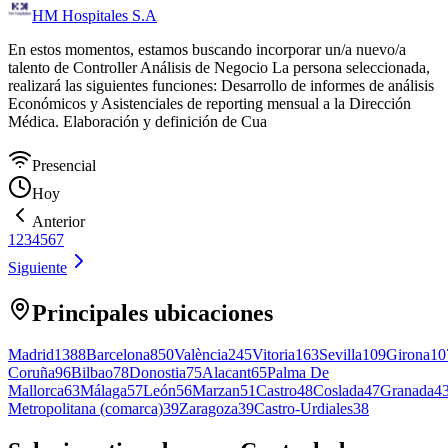
HM Hospitales S.A
En estos momentos, estamos buscando incorporar un/a nuevo/a
talento de Controller Análisis de Negocio La persona seleccionada,
realizará las siguientes funciones: Desarrollo de informes de análisis
Económicos y Asistenciales de reporting mensual a la Dirección
Médica. Elaboración y definición de Cua
Presencial
Hoy
Anterior
1
2
3
4
5
6
7
Siguiente
Principales ubicaciones
Madrid
1388
Barcelona
850
València
245
Vitoria
163
Sevilla
109
Girona
10
Coruña
96
Bilbao
78
Donostia
75
Alacant
65
Palma De
Mallorca
63
Málaga
57
León
56
Marzan
51
Castro
48
Coslada
47
Granada
4
Metropolitana (comarca)
39
Zaragoza
39
Castro-Urdiales
38