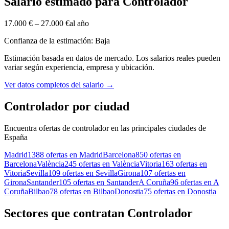
Salario estimado para Controlador
17.000 €
–
27.000 €
al año
Confianza de la estimación: Baja
Estimación basada en datos de mercado. Los salarios reales pueden
variar según experiencia, empresa y ubicación.
Ver datos completos del salario
→
Controlador por ciudad
Encuentra ofertas de controlador en las principales ciudades de
España
Madrid
1388 ofertas en Madrid
Barcelona
850 ofertas en
Barcelona
València
245 ofertas en València
Vitoria
163 ofertas en
Vitoria
Sevilla
109 ofertas en Sevilla
Girona
107 ofertas en
Girona
Santander
105 ofertas en Santander
A Coruña
96 ofertas en A
Coruña
Bilbao
78 ofertas en Bilbao
Donostia
75 ofertas en Donostia
Sectores que contratan Controlador