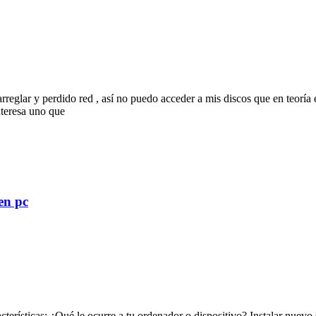
rreglar y perdido red , así no puedo acceder a mis discos que en teoría 
nteresa uno que
en pc
acterísticas: ¿Qué le ocurre a tu ordenador o dispositivo? Instalar nue