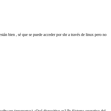
están bien , sé que se puede acceder por shr a través de linux pero no
vo software (programas) ¿Qué dispositivo es? Pc Sistema operativo del