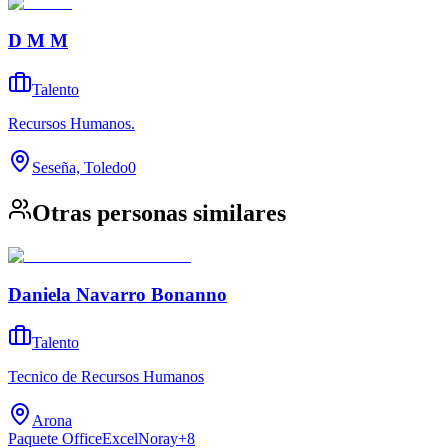
D M M
Talento
Recursos Humanos.
Seseña, Toledo
0
Otras personas similares
Daniela Navarro Bonanno
Talento
Tecnico de Recursos Humanos
Arona
Paquete Office
Excel
Noray
+
8