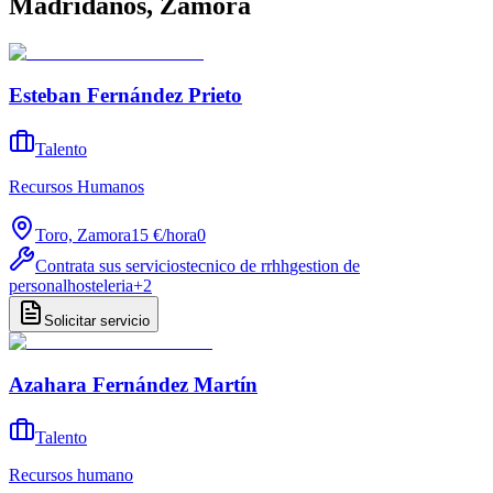
Madridanos, Zamora
Esteban Fernández Prieto
Talento
Recursos Humanos
Toro, Zamora
15 €
/
hora
0
Contrata sus servicios
tecnico de rrhh
gestion de
personal
hosteleria
+
2
Solicitar servicio
Azahara Fernández Martín
Talento
Recursos humano