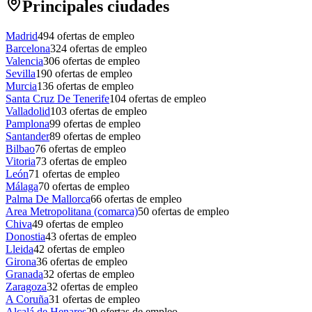
Principales ciudades
Madrid
494
ofertas de empleo
Barcelona
324
ofertas de empleo
Valencia
306
ofertas de empleo
Sevilla
190
ofertas de empleo
Murcia
136
ofertas de empleo
Santa Cruz De Tenerife
104
ofertas de empleo
Valladolid
103
ofertas de empleo
Pamplona
99
ofertas de empleo
Santander
89
ofertas de empleo
Bilbao
76
ofertas de empleo
Vitoria
73
ofertas de empleo
León
71
ofertas de empleo
Málaga
70
ofertas de empleo
Palma De Mallorca
66
ofertas de empleo
Area Metropolitana (comarca)
50
ofertas de empleo
Chiva
49
ofertas de empleo
Donostia
43
ofertas de empleo
Lleida
42
ofertas de empleo
Girona
36
ofertas de empleo
Granada
32
ofertas de empleo
Zaragoza
32
ofertas de empleo
A Coruña
31
ofertas de empleo
Alcalá de Henares
29
ofertas de empleo