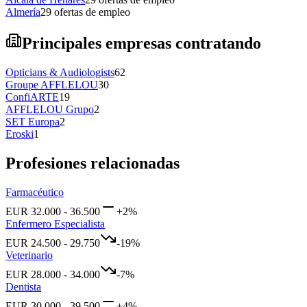
Almería
29
ofertas de empleo
Principales empresas contratando
Opticians & Audiologists
62
Groupe AFFLELOU
30
ConfiARTE
19
AFFLELOU Grupo
2
SET Europa
2
Eroski
1
Profesiones relacionadas
Farmacéutico
EUR
32.000
-
36.500
+
2
%
Enfermero Especialista
EUR
24.500
-
29.750
-19
%
Veterinario
EUR
28.000
-
34.000
-7
%
Dentista
EUR
30.000
-
39.500
+
4
%