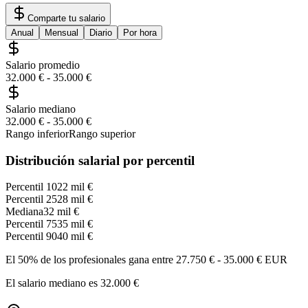
Comparte tu salario
Anual
Mensual
Diario
Por hora
Salario promedio
32.000 €
-
35.000 €
Salario mediano
32.000 €
-
35.000 €
Rango inferior
Rango superior
Distribución salarial por percentil
Percentil 10
22 mil €
Percentil 25
28 mil €
Mediana
32 mil €
Percentil 75
35 mil €
Percentil 90
40 mil €
El 50% de los profesionales gana entre
27.750 €
-
35.000 €
EUR
El salario mediano es
32.000 €