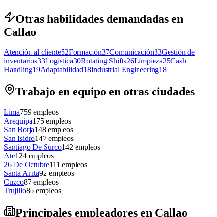
Otras habilidades demandadas en
Callao
Atención al cliente
52
Formación
37
Comunicación
33
Gestión de
inventarios
33
Logística
30
Rotating Shifts
26
Limpieza
25
Cash
Handling
19
Adaptabilidad
18
Industrial Engineering
18
Trabajo en equipo en otras ciudades
Lima
759
empleos
Arequipa
175
empleos
San Borja
148
empleos
San Isidro
147
empleos
Santiago De Surco
142
empleos
Ate
124
empleos
26 De Octubre
111
empleos
Santa Anita
92
empleos
Cuzco
87
empleos
Trujillo
86
empleos
Principales empleadores en Callao