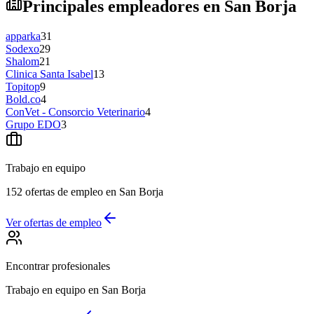
Principales empleadores en San Borja
apparka
31
Sodexo
29
Shalom
21
Clinica Santa Isabel
13
Topitop
9
Bold.co
4
ConVet - Consorcio Veterinario
4
Grupo EDO
3
Trabajo en equipo
152 ofertas de empleo en San Borja
Ver ofertas de empleo
Encontrar profesionales
Trabajo en equipo en San Borja