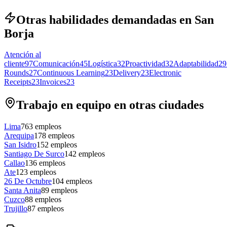
Otras habilidades demandadas en San
Borja
Atención al
cliente
97
Comunicación
45
Logística
32
Proactividad
32
Adaptabilidad
29
Rounds
27
Continuous Learning
23
Delivery
23
Electronic
Receipts
23
Invoices
23
Trabajo en equipo en otras ciudades
Lima
763
empleos
Arequipa
178
empleos
San Isidro
152
empleos
Santiago De Surco
142
empleos
Callao
136
empleos
Ate
123
empleos
26 De Octubre
104
empleos
Santa Anita
89
empleos
Cuzco
88
empleos
Trujillo
87
empleos