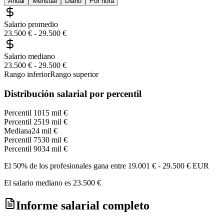
Anual
Mensual
Diario
Por hora
Salario promedio
23.500 €
-
29.500 €
Salario mediano
23.500 €
-
29.500 €
Rango inferior
Rango superior
Distribución salarial por percentil
Percentil 10
15 mil €
Percentil 25
19 mil €
Mediana
24 mil €
Percentil 75
30 mil €
Percentil 90
34 mil €
El 50% de los profesionales gana entre
19.001 €
-
29.500 €
EUR
El salario mediano es
23.500 €
Informe salarial completo