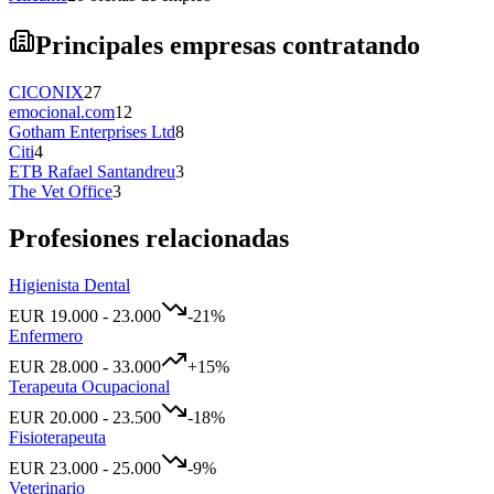
Principales empresas contratando
CICONIX
27
emocional.com
12
Gotham Enterprises Ltd
8
Citi
4
ETB Rafael Santandreu
3
The Vet Office
3
Profesiones relacionadas
Higienista Dental
EUR
19.000
-
23.000
-21
%
Enfermero
EUR
28.000
-
33.000
+
15
%
Terapeuta Ocupacional
EUR
20.000
-
23.500
-18
%
Fisioterapeuta
EUR
23.000
-
25.000
-9
%
Veterinario