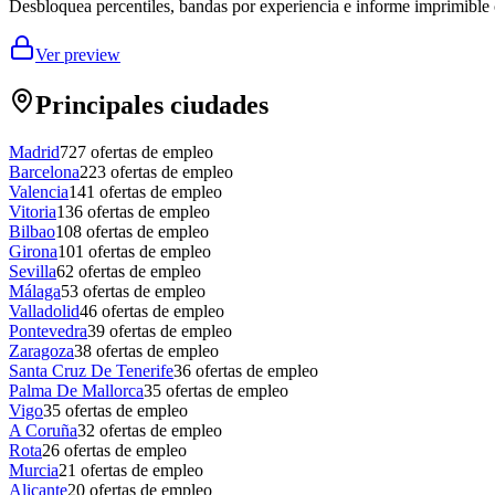
Desbloquea percentiles, bandas por experiencia e informe imprimible 
Ver preview
Principales ciudades
Madrid
727
ofertas de empleo
Barcelona
223
ofertas de empleo
Valencia
141
ofertas de empleo
Vitoria
136
ofertas de empleo
Bilbao
108
ofertas de empleo
Girona
101
ofertas de empleo
Sevilla
62
ofertas de empleo
Málaga
53
ofertas de empleo
Valladolid
46
ofertas de empleo
Pontevedra
39
ofertas de empleo
Zaragoza
38
ofertas de empleo
Santa Cruz De Tenerife
36
ofertas de empleo
Palma De Mallorca
35
ofertas de empleo
Vigo
35
ofertas de empleo
A Coruña
32
ofertas de empleo
Rota
26
ofertas de empleo
Murcia
21
ofertas de empleo
Alicante
20
ofertas de empleo