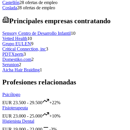
Castellón
28
ofertas de empleo
Coslada
28
ofertas de empleo
Principales empresas contratando
Sensory Centro de Desarrollo Infantil
10
Vetted Health
10
Grupo EULEN
9
Critical Connection, inc
3
PDTXperts
3
Domestiko.com
2
Serunion
2
Aicha Hair Braiding
1
Profesiones relacionadas
Psicólogo
EUR
23.500
-
29.500
+
22
%
Fisioterapeuta
EUR
23.000
-
25.000
+
10
%
Higienista Dental
EUR
19.000
-
23.000
-3
%