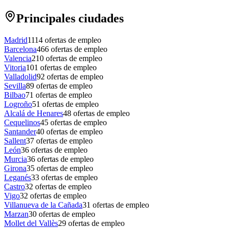
Principales ciudades
Madrid
1114
ofertas de empleo
Barcelona
466
ofertas de empleo
Valencia
210
ofertas de empleo
Vitoria
101
ofertas de empleo
Valladolid
92
ofertas de empleo
Sevilla
89
ofertas de empleo
Bilbao
71
ofertas de empleo
Logroño
51
ofertas de empleo
Alcalá de Henares
48
ofertas de empleo
Cequelinos
45
ofertas de empleo
Santander
40
ofertas de empleo
Sallent
37
ofertas de empleo
León
36
ofertas de empleo
Murcia
36
ofertas de empleo
Girona
35
ofertas de empleo
Leganés
33
ofertas de empleo
Castro
32
ofertas de empleo
Vigo
32
ofertas de empleo
Villanueva de la Cañada
31
ofertas de empleo
Marzan
30
ofertas de empleo
Mollet del Vallès
29
ofertas de empleo