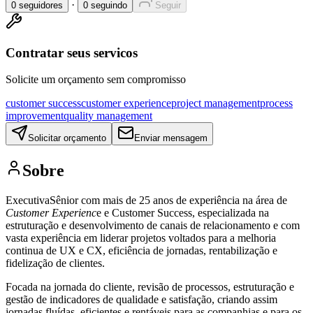
·
0
seguidores
0
seguindo
Seguir
Contratar seus servicos
Solicite um orçamento sem compromisso
customer success
customer experience
project management
process
improvement
quality management
Solicitar orçamento
Enviar mensagem
Sobre
ExecutivaSênior com mais de 25 anos de experiência na área de
Customer Experienc
e e Customer Success, especializada na
estruturação e desenvolvimento de canais de relacionamento e com
vasta experiência em liderar projetos voltados para a melhoria
continua de UX e CX, eficiência de jornadas, rentabilização e
fidelização de clientes.
Focada na jornada do cliente, revisão de processos, estruturação e
gestão de indicadores de qualidade e satisfação, criando assim
jornadas fluídas, eficientes e rentáveis para as companhias e para os