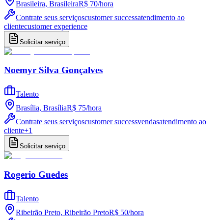
Brasileira, Brasileira
R$ 70
/
hora
Contrate seus serviços
customer success
atendimento ao
cliente
customer experience
Solicitar serviço
Noemyr Silva Gonçalves
Talento
Brasília, Brasília
R$ 75
/
hora
Contrate seus serviços
customer success
vendas
atendimento ao
cliente
+
1
Solicitar serviço
Rogerio Guedes
Talento
Ribeirão Preto, Ribeirão Preto
R$ 50
/
hora