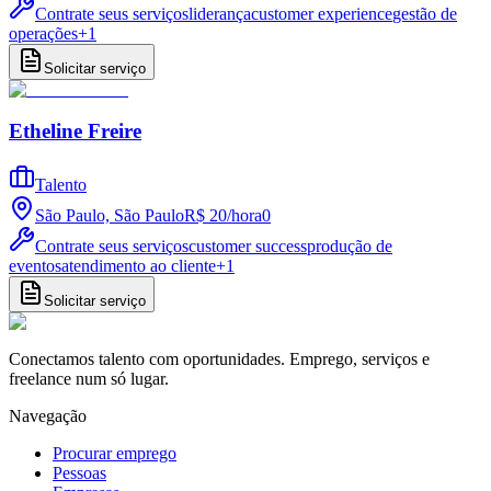
Contrate seus serviços
liderança
customer experience
gestão de
operações
+
1
Solicitar serviço
Etheline Freire
Talento
São Paulo, São Paulo
R$ 20
/
hora
0
Contrate seus serviços
customer success
produção de
eventos
atendimento ao cliente
+
1
Solicitar serviço
Conectamos talento com oportunidades. Emprego, serviços e
freelance num só lugar.
Navegação
Procurar emprego
Pessoas