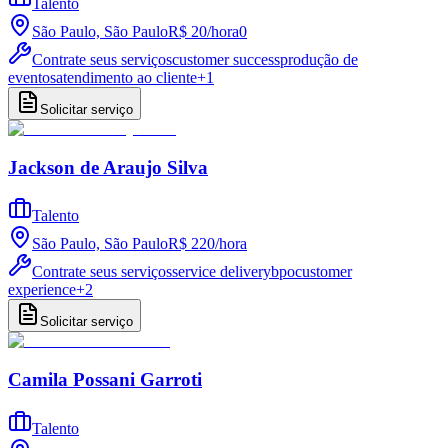
Talento
São Paulo, São Paulo
R$ 20
/
hora
0
Contrate seus serviços
customer success
produção de
eventos
atendimento ao cliente
+
1
Solicitar serviço
Jackson de Araujo Silva
Talento
São Paulo, São Paulo
R$ 220
/
hora
Contrate seus serviços
service delivery
bpo
customer
experience
+
2
Solicitar serviço
Camila Possani Garroti
Talento