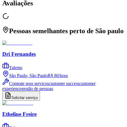
Avaliações
Pessoas semelhantes perto de São paulo
Dri Fernandes
Talento
São Paulo, São Paulo
R$ 80
/
hora
Contrate seus serviços
customer success
customer
experience
gestão de pessoas
Solicitar serviço
Etheline Freire