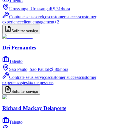
Talento
Urussanga, Urussanga
R$ 31
/
hora
Contrate seus serviços
customer success
customer
experience
client engagement
+
2
Solicitar serviço
Dri Fernandes
Talento
São Paulo, São Paulo
R$ 80
/
hora
Contrate seus serviços
customer success
customer
experience
gestão de pessoas
Solicitar serviço
Richard Mackay Delaporte
Talento